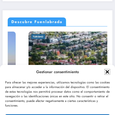
Descubre Fuenlabrada
TURISMO
Gestionar consentimiento
Para ofrecer las mejores experiencias, utilizamos tecnologías como las cookies
para almacenar y/o acceder a la información del dispositivo. El consentimiento
de estas tecnologías nos permitirá procesar datos como el comportamiento de
navegación o las identificaciones únicas en este sitio. No consentir o retirar el
consentimiento, puede afectar negativamente a ciertas características y
Descubre el parque de la vaca en
funciones.
Fuenlabrada: un espacio para disfrutar