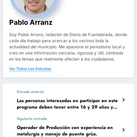
Pablo Arranz
Soy Pablo Arranz, redactor de Diario de Fuenlabrada, donde
cada día trabajo para acercar a los vecinos toda la
actualidad del municipio. Me apasiona el periodismo local y
creo en una información cercana, rigurosa y útil, centrada
en los temas que realmente afectan a los ciudadanos.
Ver Todas Las Entradas
Entrada anterior
Las personas interesadas en participar en este
programa deben tener entre 16 y 29 años y
solicitarlo en la Oficina de Empleo de
Siguiente entrada
Fuenlabrada. Con el objetivo de promover el
empleo entre jóvenes desempleados, el
Operador de Producción con experiencia en
Ayuntamiento de Fuenlabrada, a través del
metalurgia y manejo de puente grúa.