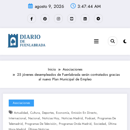
Saltar
agosto 9, 2026
3:47:44 AM
al
contenido
Inicio
Asociaciones
25 jóvenes desempleados de Fuenlabrada serán contratados gracias
al nuevo Plan Municipal de Empleo
Asociaciones
,
,
,
,
,
Actualidad
Cultura
Deportes
Economía
Emisión En Directo
,
,
,
,
,
Internacional
Nacional
Noticias Hoy
Noticias Madrid
Podcast
Programas De
,
,
,
,
Telemadrid
Programas De Televisión
Programas Onda Madrid
Sociedad
Última
,
Hora Madrid
Últimas Noticias