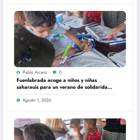
formación y herramientas a los jóvenes para su
inserción laboral. Los interesados en formar
parte de este programa deben inscribirse en la
Oficina de Empleo de Fuenlabrada, previa
solicitud de cita. La selección de los candidatos
desempleados será realizada por la Oficina de
Empleo (Avda. [Dirección]).
Pablo Arranz
0
Fuenlabrada acoge a niños y niñas
saharauis para un verano de solidaridad
y bienestar
Agosto 1, 2026