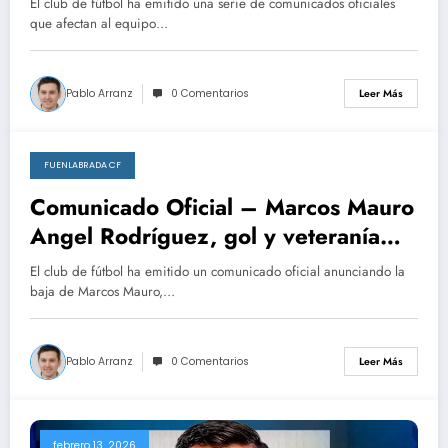
El club de fútbol ha emitido una serie de comunicados oficiales
que afectan al equipo…
Pablo Arranz
0 Comentarios
Leer Más
FUENLABRADA CF
febrero 18, 2026
Comunicado Oficial – Marcos Mauro
Angel Rodríguez, gol y veteranía
Borja Díaz, experiencia y corazón
El club de fútbol ha emitido un comunicado oficial anunciando la
para el CFF Alex Rodriguez, solidez
baja de Marcos Mauro,…
y cáracter Parte médico – Rubén del
Valle Isaac Mendes, din…
Pablo Arranz
0 Comentarios
Leer Más
febrero 13, 2026