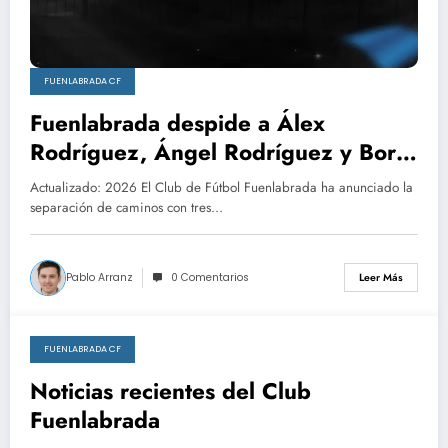
FUENLABRADA CF
Fuenlabrada despide a Álex
Rodríguez, Ángel Rodríguez y Borja
Díaz tras su etapa en el club
Actualizado: 2026 El Club de Fútbol Fuenlabrada ha anunciado la
separación de caminos con tres…
Pablo Arranz
0 Comentarios
Leer Más
FUENLABRADA CF
abril 15, 2026
Noticias recientes del Club
Fuenlabrada