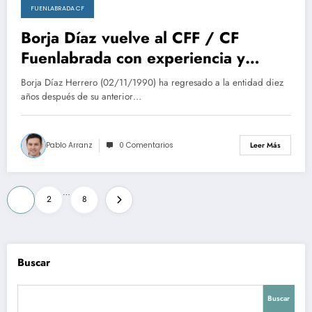
FUENLABRADA CF
febrero 2, 2026
Borja Díaz vuelve al CFF / CF
Fuenlabrada con experiencia y
corazón.
Borja Díaz Herrero (02/11/1990) ha regresado a la entidad diez
años después de su anterior…
Pablo Arranz
0 Comentarios
Leer Más
Paginación
…
1
2
8
de
entradas
Buscar
Buscar