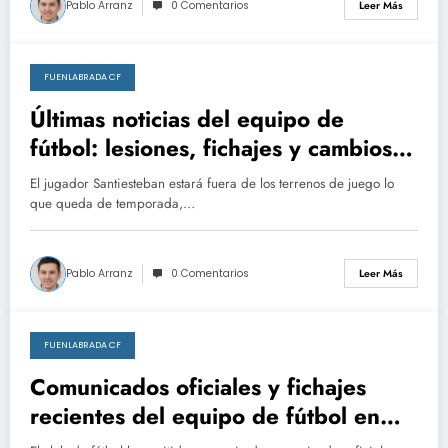
Pablo Arranz
0 Comentarios
Leer Más
FUENLABRADA CF
marzo 2, 2026
Últimas noticias del equipo de
fútbol: lesiones, fichajes y cambios
en el cuerpo técnico.
El jugador Santiesteban estará fuera de los terrenos de juego lo
que queda de temporada,…
Pablo Arranz
0 Comentarios
Leer Más
FUENLABRADA CF
febrero 26, 2026
Comunicados oficiales y fichajes
recientes del equipo de fútbol en
febrero de 2026.