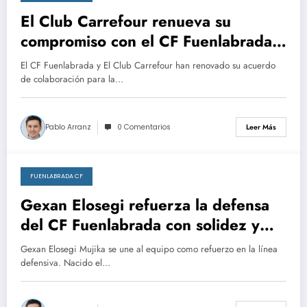
marzo 4, 2026
El Club Carrefour renueva su
compromiso con el CF Fuenlabrada
para una temporada más.
El CF Fuenlabrada y El Club Carrefour han renovado su acuerdo
de colaboración para la…
Pablo Arranz
0 Comentarios
Leer Más
FUENLABRADA CF
marzo 3, 2026
Gexan Elosegi refuerza la defensa
del CF Fuenlabrada con solidez y
anticipación. ¡Bienvenido!
Gexan Elosegi Mujika se une al equipo como refuerzo en la línea
defensiva. Nacido el…