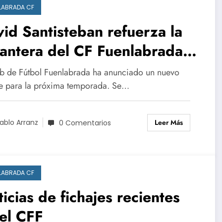
LABRADA CF
id Santisteban refuerza la
antera del CF Fuenlabrada
 su olfato goleador y
ub de Fútbol Fuenlabrada ha anunciado un nuevo
talidad competitiva.
je para la próxima temporada. Se…
Leer Más
ablo Arranz
0 Comentarios
LABRADA CF
icias de fichajes recientes
el CFF