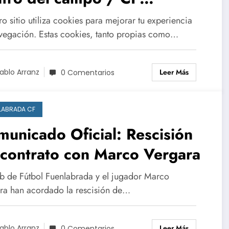
enlabrada.
o sitio utiliza cookies para mejorar tu experiencia
vegación. Estas cookies, tanto propias como…
Leer Más
ablo Arranz
0 Comentarios
LABRADA CF
unicado Oficial: Rescisión
contrato con Marco Vergara
ub de Fútbol Fuenlabrada y el jugador Marco
ra han acordado la rescisión de…
Leer Más
ablo Arranz
0 Comentarios