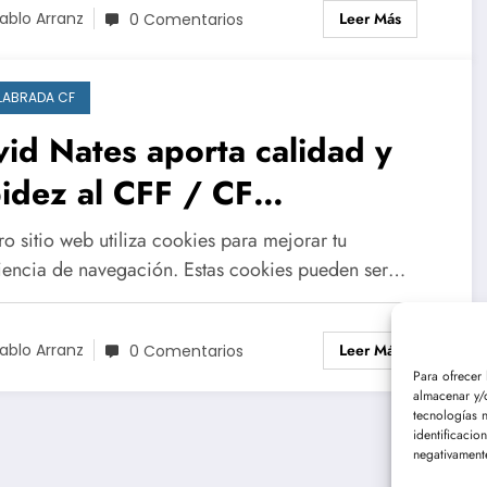
Leer Más
ablo Arranz
0 Comentarios
LABRADA CF
id Nates aporta calidad y
idez al CFF / CF
enlabrada.
o sitio web utiliza cookies para mejorar tu
iencia de navegación. Estas cookies pueden ser…
Leer Más
ablo Arranz
0 Comentarios
Para ofrecer
almacenar y/o
tecnologías 
identificacio
negativamente