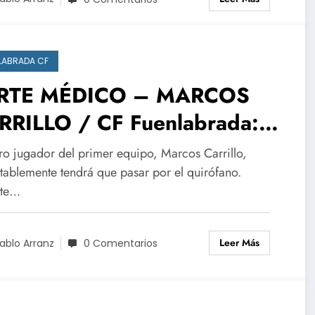
LABRADA CF
RTE MÉDICO – MARCOS
RRILLO / CF Fuenlabrada:
ión grave en pierna
ro jugador del primer equipo, Marcos Carrillo,
uierda.
tablemente tendrá que pasar por el quirófano.
nte…
Leer Más
ablo Arranz
0 Comentarios