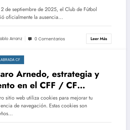
a 2 de septiembre de 2025, el Club de Fútbol
ió oficialmente la ausencia…
Leer Más
ablo Arranz
0 Comentarios
LABRADA CF
aro Arnedo, estrategia y
ento en el CFF / CF
enlabrada
o sitio web utiliza cookies para mejorar tu
iencia de navegación. Estas cookies son
eños…