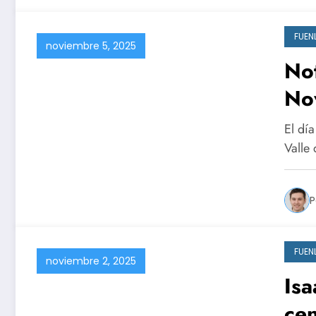
FUEN
noviembre 5, 2025
Not
No
El dí
Valle
P
FUEN
noviembre 2, 2025
Isa
ce