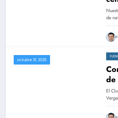
Fu
Nuestr
de na
P
FUEN
octubre 31, 2025
Com
de 
El Cl
Verga
P