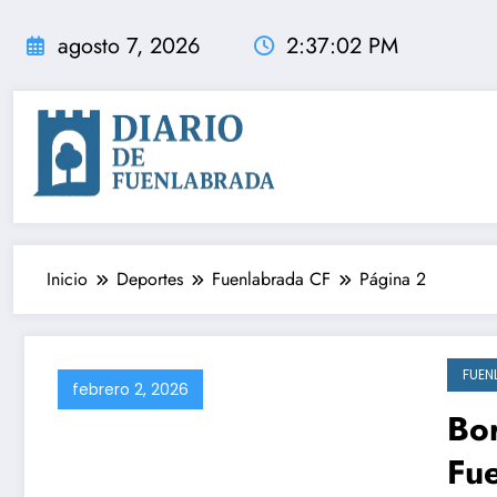
Saltar
al
agosto 7, 2026
2:37:03 PM
contenido
Inicio
Deportes
Fuenlabrada CF
Página 2
FUEN
febrero 2, 2026
Bor
Fue