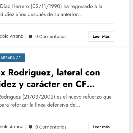
razón.
 Díaz Herrero (02/11/1990) ha regresado a la
ad diez años después de su anterior…
Leer Más
ablo Arranz
0 Comentarios
LABRADA CF
x Rodriguez, lateral con
idez y carácter en CF
enlabrada.
Rodriguez (21/03/2002) es el nuevo refuerzo que
para reforzar la línea defensiva de…
Leer Más
ablo Arranz
0 Comentarios