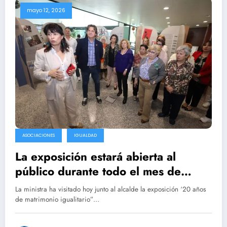
mayo 12, 2026
ASOCIACIONES
IGUALDAD
La exposición estará abierta al
público durante todo el mes de
mayo y cuenta con diferentes
La ministra ha visitado hoy junto al alcalde la exposición ‘20 años
paneles informativos y elementos
de matrimonio igualitario”…
visuales que muestran la lucha por la