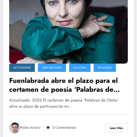
ACTUALIDAD
ASOCIACIONES
CULTURA
IGUALDAD
Fuenlabrada abre el plazo para el
certamen de poesía ‘Palabras de
Otoño’ hasta el 30 de septiembre
Actualizado: 2026 El certamen de poesía ‘Palabras de Otoño’
abre su plazo de participación en…
Pablo Arranz
0 Comentarios
Leer Más