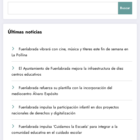
financiación total del primer ciclo de
Buscar
Educación Infantil de la Red Pública
de Escuelas Infantiles y Casas de
Últimas noticias
Niños y Niñas. Por otro lado, se insta
al gobierno local a seguir mejorando
Fuenlabrada vibrará con cine, música y títeres este fin de semana en
las instalaciones educativas de
La Pollina
gestión municipal y a respaldar las
El Ayuntamiento de Fuenlabrada mejora la infraestructura de diez
acciones de las trabajadoras y la
centros educativos
Plataforma Laboral de Escuelas
Infantiles en Fuenlabrada. En
Fuenlabrada refuerza su plantilla con la incorporación del
mediocentro Álvaro Expósito
resumen, la moción destaca la
diversidad de centros educativos en
Fuenlabrada impulsa la participación infantil en dos proyectos
nacionales de derechos y digitalización
la región, desde escuelas infantiles
de la Comunidad de Madrid hasta
Fuenlabrada impulsa ‘Cuidamos la Escuela’ para integrar a la
colegios públicos y privados, y
comunidad educativa en el cuidado escolar