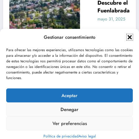
Descubre el Parque de los Castillos en
Fuenlabrada: guía y actividades
mayo 31, 2025
Pablo Arranz
Gestionar consentimiento
Para ofrecer las mejores experiencias, utilizamos tecnologías como las cookies
Aviso legal
Política de privacidad
para almacenar y/o acceder a la información del dispositivo. El consentimiento
de estas tecnologías nos permitirá procesar datos como el comportamiento de
NewsBlogger - Revista y blog
WordPress
Tema 2026 | Funciona con
SpiceThemes
navegación o las identificaciones únicas en este sitio. No consentir o retirar el
consentimiento, puede afectar negativamente a ciertas características y
funciones.
Aceptar
Denegar
Ver preferencias
Política de privacidad
Aviso legal