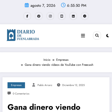
Saltar
agosto 7, 2026
6:55:50 PM
al
contenido
Inicio
Empresas
Gana dinero viendo vídeos de YouTube con Freecash
Empresas
Pablo Arranz
Diciembre 12, 2025
0 Comentarios
Gana dinero viendo