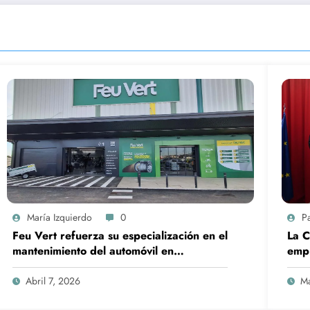
María Izquierdo
0
P
Feu Vert refuerza su especialización en el
La 
mantenimiento del automóvil en
emp
Fuenlabrada con servicios de taller y
mecánica avanzada
Abril 7, 2026
Ma