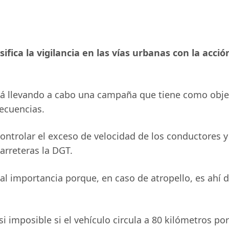
fica la vigilancia en las vías urbanas con la acción 
está llevando a cabo una campaña que tiene como obj
secuencias.
a controlar el exceso de velocidad de los conductore
carreteras la DGT.
ital importancia porque, en caso de atropello, es ahí
asi imposible si el vehículo circula a 80 kilómetros po