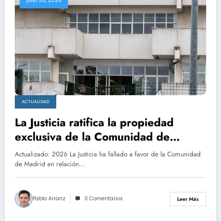
julio 30, 2026
ACTUALIDAD
La Justicia ratifica la propiedad
exclusiva de la Comunidad de
Madrid sobre La Cantueña
Actualizado: 2026 La Justicia ha fallado a favor de la Comunidad
de Madrid en relación…
Pablo Arranz
0 Comentarios
Leer Más