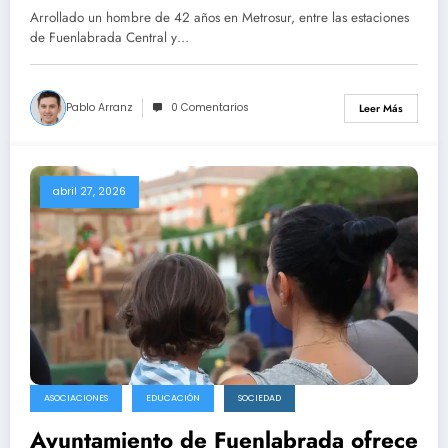
Fuenlabrada Central y Parque
Arrollado un hombre de 42 años en Metrosur, entre las estaciones
Europa. Excárcelado por bomberos
de Fuenlabrada Central y…
y trasladado al Hospital 12 de
Octubre.
Pablo Arranz
0 Comentarios
Leer Más
abril 27, 2026
ASOCIACIONES
EDUCACIÓN
SOCIEDAD
Ayuntamiento de Fuenlabrada ofrece