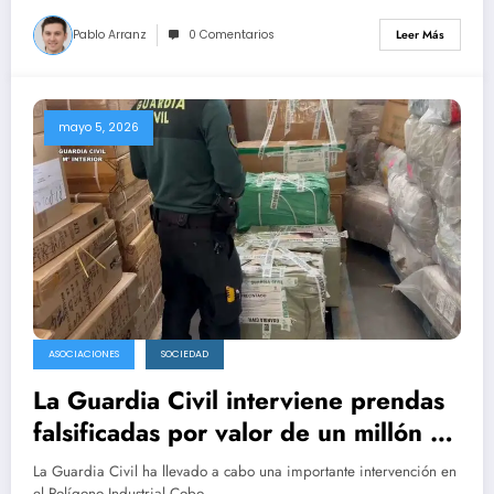
Pablo Arranz
0 Comentarios
Leer Más
mayo 5, 2026
ASOCIACIONES
SOCIEDAD
La Guardia Civil interviene prendas
falsificadas por valor de un millón de
euros en Cobo Calleja.
La Guardia Civil ha llevado a cabo una importante intervención en
el Polígono Industrial Cobo…