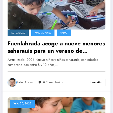
ACTUALIDAD
ASOCIACIONES
SALUD
Fuenlabrada acoge a nueve menores
saharauis para un verano de
solidaridad y salud
Actualizado: 2026 Nueve niños y niñas saharauis, con edades
comprendidas entre 8 y 12 años,…
Pablo Arranz
0 Comentarios
Leer Más
julio 30, 2026