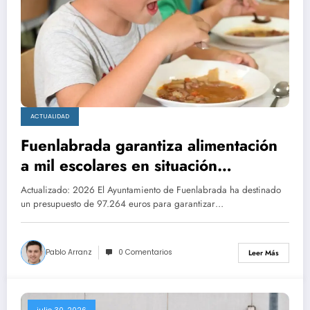
ACTUALIDAD
Fuenlabrada garantiza alimentación
a mil escolares en situación
vulnerable este verano
Actualizado: 2026 El Ayuntamiento de Fuenlabrada ha destinado
un presupuesto de 97.264 euros para garantizar…
Pablo Arranz
0 Comentarios
Leer Más