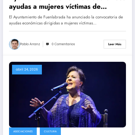
ayudas a mujeres víctimas de
violencia machista y sus hijos
El Ayuntamiento de Fuenlabrada ha anunciado la convocatoria de
ayudas económicas dirigidas a mujeres víctimas…
Pablo Arranz
0 Comentarios
Leer Más
abril 24, 2026
ASOCIACIONES
CULTURA