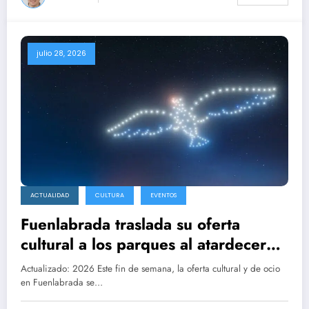
julio 28, 2026
ACTUALIDAD
CULTURA
EVENTOS
Fuenlabrada traslada su oferta
cultural a los parques al atardecer
para combatir el calor
Actualizado: 2026 Este fin de semana, la oferta cultural y de ocio
en Fuenlabrada se…