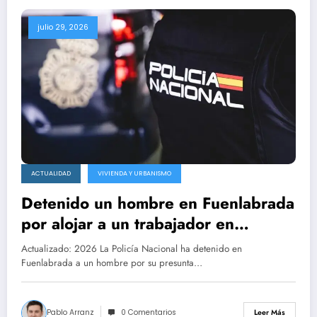
julio 29, 2026
ACTUALIDAD
VIVIENDA Y URBANISMO
Detenido un hombre en Fuenlabrada
por alojar a un trabajador en
condiciones inhumanas
Actualizado: 2026 La Policía Nacional ha detenido en
Fuenlabrada a un hombre por su presunta…
Pablo Arranz
0 Comentarios
Leer Más