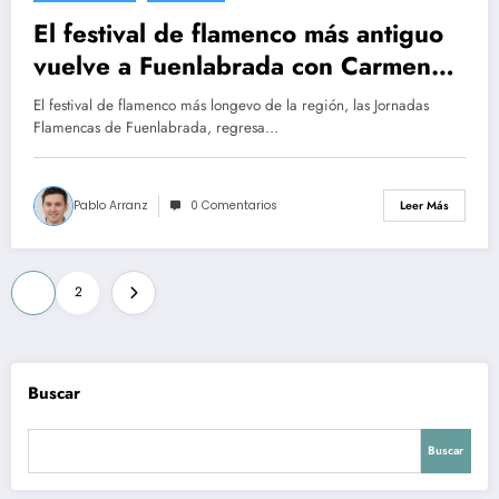
El festival de flamenco más antiguo
vuelve a Fuenlabrada con Carmen
Linares
El festival de flamenco más longevo de la región, las Jornadas
Flamencas de Fuenlabrada, regresa…
Pablo Arranz
0 Comentarios
Leer Más
Paginación
1
2
de
entradas
Buscar
Buscar